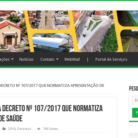
cações
Notícias
Contato
WebMail
|
Portal de Serviços
 DECRETO Nº 107/2017 QUE NORMATIZA APRESENTAÇÃO DE
Pesq
A DECRETO Nº 107/2017 QUE NORMATIZA
DE SAÚDE
2018
,
Decretos
746 Views