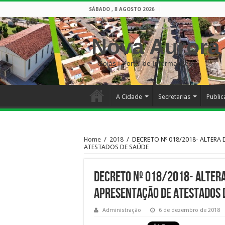
SÁBADO , 8 AGOSTO 2026
Nova Aurora
– Goiás | Portal de Informações
A Cidade
Secretarias
Publi
Home
/
2018
/
DECRETO Nº 018/2018- ALTERA
ATESTADOS DE SAÚDE
DECRETO Nº 018/2018- ALTER
APRESENTAÇÃO DE ATESTADOS 
Administração
6 de dezembro de 2018