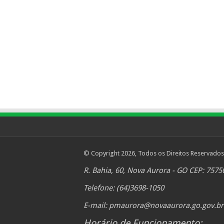
© Copyright 2026, Todos os Direitos Reservados
R. Bahia, 60, Nova Aurora - GO CEP: 7575
Telefone: (64)3698-1050
E-mail:
pmaurora@novaaurora.go.gov.br
Horário de Funcionamento: